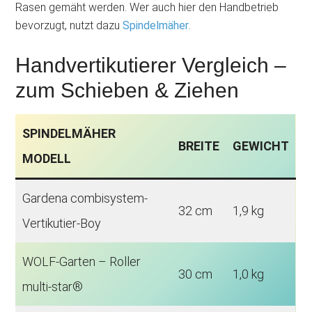
Rasen gemäht werden. Wer auch hier den Handbetrieb
bevorzugt, nutzt dazu
Spindelmäher
.
Handvertikutierer Vergleich –
zum Schieben & Ziehen
SPINDELMÄHER
BREITE
GEWICHT
MODELL
Gardena combisystem-
32 cm
1,9 kg
Vertikutier-Boy
WOLF-Garten – Roller
30 cm
1,0 kg
multi-star®