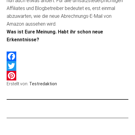
nun auch etwas ändert. Für alle umsatzsteuerpflichtigen
Affiliates und Blogbetreiber bedeutet es, erst einmal
abzuwarten, wie die neue Abrechnungs-E-Mail von
Amazon aussehen wird.
Was ist Eure Meinung. Habt ihr schon neue
Erkenntnisse?
Facebook
Twitter
Erstellt von:
Testredaktion
Pinterest