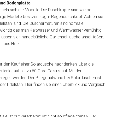
nd Bodenplatte
eln sich die Modelle. Die Duschköpfe sind wie bei
ige Modelle besitzen sogar Regenduschkopf. Achten sie
delstahl sind. Die Duscharmaturen sind normale
s wichtig das man Kaltwasser und Warmwasser vernünftig
 lassen sich handelsübliche Gartenschläuche anschließen.
n aus Holz.
ber den Kauf einer Solardusche nachdenken. Über die
tanks auf bis zu 60 Grad Celsius auf. Mit der
regelt werden. Der Pflegeaufwand bei Solarduschen ist
er Edelstahl. Hier finden sie einen Überblick und Vergleich
 sie ist gut verarbeitet, ist nicht so pflegeintensiv. Der