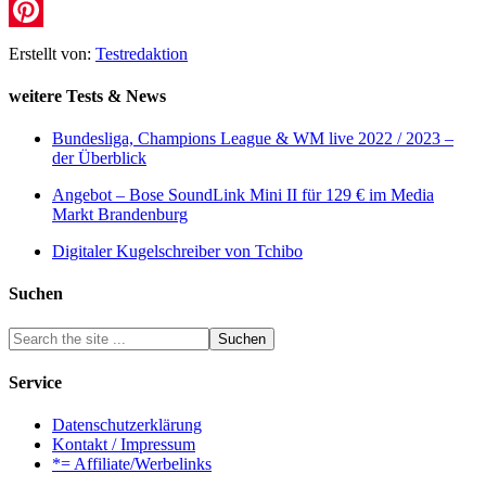
Twitter
Pinterest
Erstellt von:
Testredaktion
weitere Tests & News
Bundesliga, Champions League & WM live 2022 / 2023 –
der Überblick
Angebot – Bose SoundLink Mini II für 129 € im Media
Markt Brandenburg
Digitaler Kugelschreiber von Tchibo
Suchen
Service
Datenschutzerklärung
Kontakt / Impressum
*= Affiliate/Werbelinks