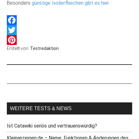
Besonders
günstige Isolierflaschen gibt es hier.
Facebook
Twitter
Erstellt von:
Testredaktion
Pinterest
WEITERE TESTS & NEWS
Ist Catawiki seriös und vertrauenswürdig?
Kleinanzeigen.de – Name, Funktionen & Änderungen des